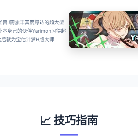
怪兽!!需素丰富度爆达的超大型
面处本身己的伙伴Yarimon习得超
比后就为宝估计梦H版大师
📈 技巧指南