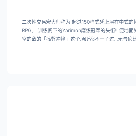
二次性交易宏大师称为 超过150样式凭上层在中式的
RPG。 训练阁下的Yarimon磨练冠军的头衔!! 便地
空的敌的「搞弊冲撞」这个场所都不一子过...无与伦