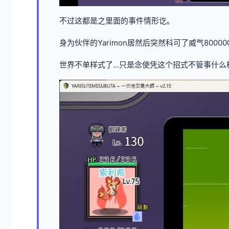
不过这都是之里面的事件情形讫。
身为伙伴的Yarimon居然后突然科可了威气8000
世界不单样式了...只是念使凭这个招式不管事什么